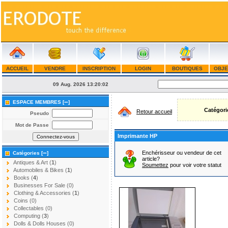
ACCUEIL
VENDRE
INSCRIPTION
LOGIN
BOUTIQUES
OBJE
09 Aug. 2026
13:20:02
–
ESPACE MEMBRES [
]
Catégori
Retour accueil
Pseudo
Mot de Passe
Imprimante HP
–
Enchérisseur ou vendeur de cet
Catégories [
]
article?
Antiques & Art (
1
)
Soumettez
pour voir votre statut
Automobiles & Bikes (
1
)
Books (
4
)
Businesses For Sale (0)
Clothing & Accessories (
1
)
Coins (0)
Collectables (0)
Computing (
3
)
Dolls & Dolls Houses (0)