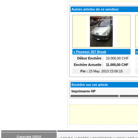
Autres articles de ce vendeur
» Peugeot 307 Break
»
Début Enchère
:
10.000,00 CHF
Enchère Actuelle
:
11.000,00 CHF
Fin :
23 May. 2013 23:06:15
Enchérir sur cet article
Imprimante HP
Copyright ©2011