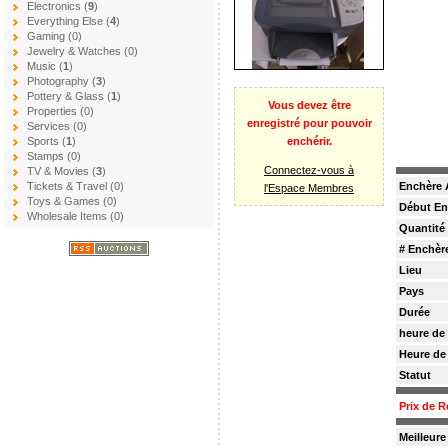
Electronics (
9
)
Everything Else (
4
)
Gaming (0)
Jewelry & Watches (0)
Music (
1
)
Photography (
3
)
Pottery & Glass (
1
)
Vous devez être
Properties (0)
enregistré pour pouvoir
Services (0)
enchérir.
Sports (
1
)
Stamps (0)
Connectez-vous à
TV & Movies (
3
)
Enchère 
Tickets & Travel (0)
l'Espace Membres
Toys & Games (0)
Début En
Wholesale Items (0)
Quantité
# Enchèr
Lieu
Pays
Durée
heure de
Heure de
Statut
Prix de R
Meilleur