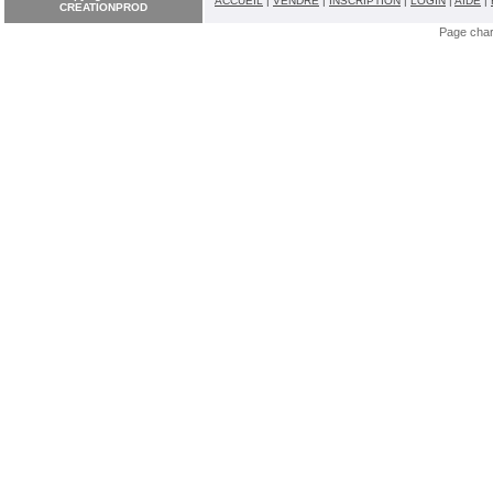
ACCUEIL
|
VENDRE
|
INSCRIPTION
|
LOGIN
|
AIDE
|
CREATIONPROD
Page cha