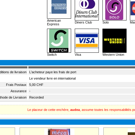
American
Diners Club
Solo
Mas
Express
Switch
Visa
Western Union
itions de livraison
L'acheteur paye les frais de port
Le vendeur livre en international
Frais Postaux
5,00 CHF
Assurance
-
hode de Livraison
Recorded
Le placeur de cette enchère,
audea
, assume toutes les responsabilités po