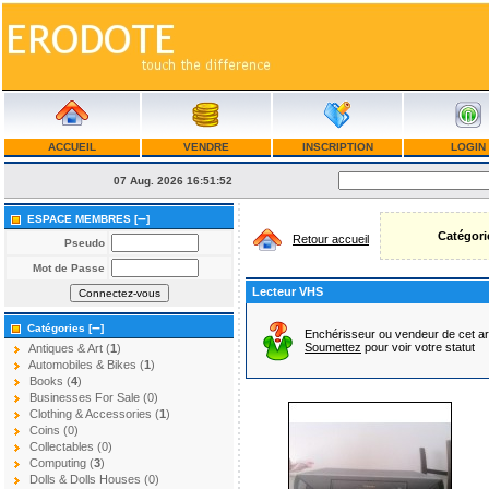
ACCUEIL
VENDRE
INSCRIPTION
LOGIN
07 Aug. 2026
16:51:52
–
ESPACE MEMBRES [
]
Catégori
Retour accueil
Pseudo
Mot de Passe
Lecteur VHS
–
Catégories [
]
Enchérisseur ou vendeur de cet ar
Soumettez
pour voir votre statut
Antiques & Art (
1
)
Automobiles & Bikes (
1
)
Books (
4
)
Businesses For Sale (0)
Clothing & Accessories (
1
)
Coins (0)
Collectables (0)
Computing (
3
)
Dolls & Dolls Houses (0)