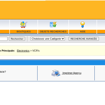
BOUTIQUES
OBJETS RECHERCHES
AIDE
e Principale:
Electronics
> VCR's
ticle?
Imprimer Aperçu