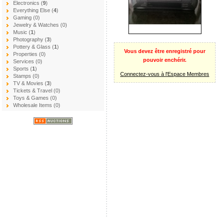
Electronics (
9
)
Everything Else (
4
)
Gaming (0)
Jewelry & Watches (0)
Music (
1
)
Photography (
3
)
Pottery & Glass (
1
)
Vous devez être enregistré pour
Properties (0)
pouvoir enchérir.
Services (0)
Sports (
1
)
Connectez-vous à l'Espace Membres
Stamps (0)
TV & Movies (
3
)
Tickets & Travel (0)
Toys & Games (0)
Wholesale Items (0)