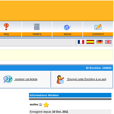
FAQ
TARIFS
NOUS
CONTACT
ID Enchère:
100820
montrer cet Article
Envoyé cette Enchère à un ami
Informations Vendeur
audea
(
1
)
Enregistré depuis
10 Oct. 2011