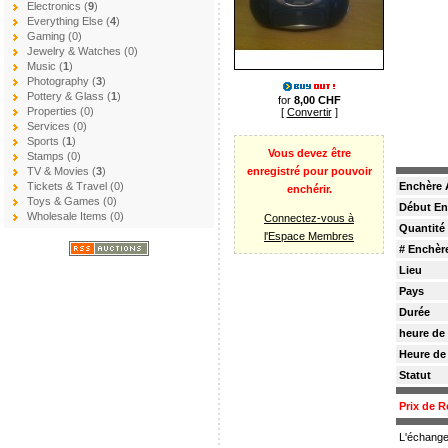
Electronics (
9
)
Everything Else (
4
)
Gaming (0)
Jewelry & Watches (0)
Music (
1
)
Photography (
3
)
Pottery & Glass (
1
)
for
8,00 CHF
Properties (0)
[
Convertir
]
Services (0)
Sports (
1
)
Vous devez être
Stamps (0)
enregistré pour pouvoir
TV & Movies (
3
)
Enchère 
Tickets & Travel (0)
enchérir.
Toys & Games (0)
Début En
Wholesale Items (0)
Connectez-vous à
Quantité
l'Espace Membres
# Enchèr
Lieu
Pays
Durée
heure de
Heure de
Statut
Prix de R
L'échange 