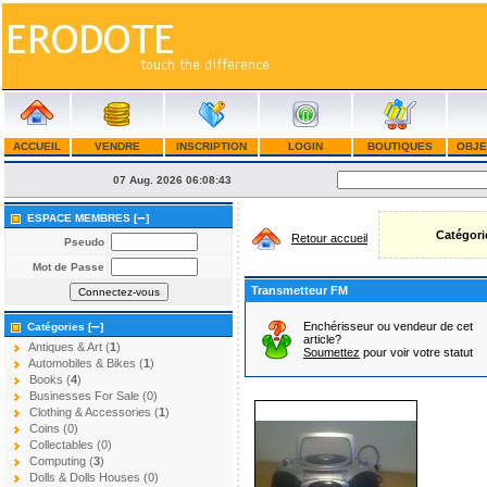
ACCUEIL
VENDRE
INSCRIPTION
LOGIN
BOUTIQUES
OBJE
07 Aug. 2026
06:08:43
–
ESPACE MEMBRES [
]
Catégori
Retour accueil
Pseudo
Mot de Passe
Transmetteur FM
–
Enchérisseur ou vendeur de cet
Catégories [
]
article?
Antiques & Art (
1
)
Soumettez
pour voir votre statut
Automobiles & Bikes (
1
)
Books (
4
)
Businesses For Sale (0)
Clothing & Accessories (
1
)
Coins (0)
Collectables (0)
Computing (
3
)
Dolls & Dolls Houses (0)