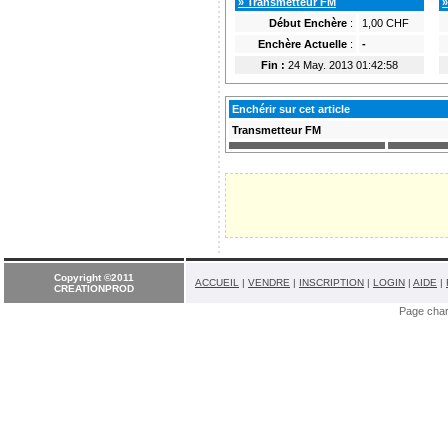
» Transmetteur FM
»
Début Enchère
:
1,00 CHF
Enchère Actuelle
:
-
Fin :
24 May. 2013 01:42:58
Enchérir sur cet article
Transmetteur FM
Copyright ©2011
ACCUEIL
|
VENDRE
|
INSCRIPTION
|
LOGIN
|
AIDE
|
CREATIONPROD
Page cha