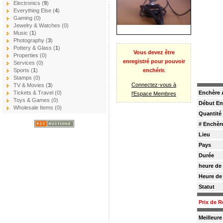
Electronics (
9
)
Everything Else (
4
)
Gaming (0)
Jewelry & Watches (0)
Music (
1
)
Photography (
3
)
Pottery & Glass (
1
)
Vous devez être
Properties (0)
enregistré pour pouvoir
Services (0)
enchérir.
Sports (
1
)
Stamps (0)
Connectez-vous à
TV & Movies (
3
)
Enchère 
Tickets & Travel (0)
l'Espace Membres
Toys & Games (0)
Début En
Wholesale Items (0)
Quantité
# Enchèr
Lieu
Pays
Durée
heure de
Heure de
Statut
Prix de R
Meilleur