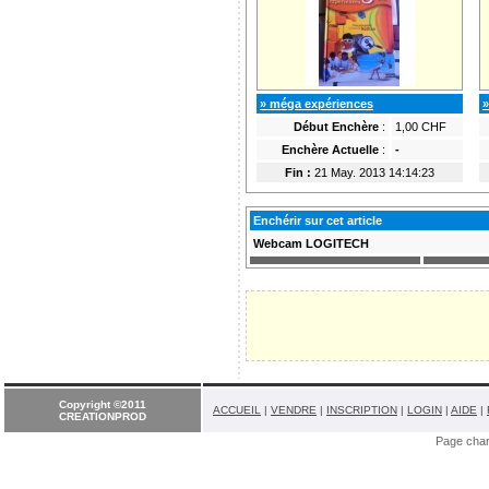
» méga expériences
»
Début Enchère
:
1,00 CHF
Enchère Actuelle
:
-
Fin :
21 May. 2013 14:14:23
Enchérir sur cet article
Webcam LOGITECH
Copyright ©2011
ACCUEIL
|
VENDRE
|
INSCRIPTION
|
LOGIN
|
AIDE
|
CREATIONPROD
Page cha