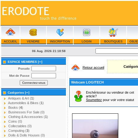
ACCUEIL
VENDRE
INSCRIPTION
LOGIN
BOUTIQUES
OBJE
06 Aug. 2026
21:18:58
–
ESPACE MEMBRES [
]
Catégori
Retour accueil
Pseudo
Mot de Passe
Webcam LOGITECH
–
Enchérisseur ou vendeur de cet
Catégories [
]
article?
Antiques & Art (
1
)
Soumettez
pour voir votre statut
Automobiles & Bikes (
1
)
Books (
4
)
Businesses For Sale (0)
Clothing & Accessories (
1
)
Coins (0)
Collectables (0)
Computing (
3
)
Dolls & Dolls Houses (0)