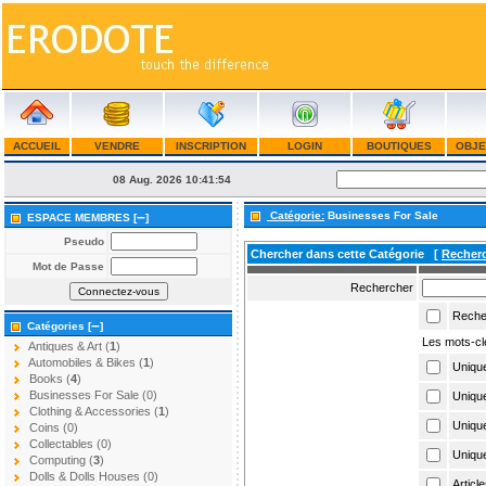
ACCUEIL
VENDRE
INSCRIPTION
LOGIN
BOUTIQUES
OBJE
08 Aug. 2026
10:41:54
–
Catégorie:
Businesses For Sale
ESPACE MEMBRES [
]
Pseudo
Chercher dans cette Catégorie
[
Recher
Mot de Passe
Rechercher
Recher
–
Catégories [
]
Les mots-clé
Antiques & Art (
1
)
Automobiles & Bikes (
1
)
Unique
Books (
4
)
Businesses For Sale (0)
Unique
Clothing & Accessories (
1
)
Unique
Coins (0)
Collectables (0)
Uniqu
Computing (
3
)
Dolls & Dolls Houses (0)
Articl