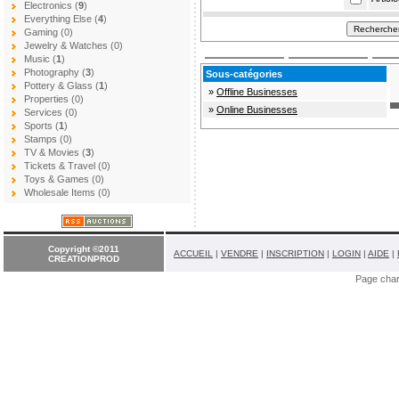
Electronics (
9
)
Everything Else (
4
)
Gaming (0)
Jewelry & Watches (0)
Music (
1
)
Photography (
3
)
Sous-catégories
Pottery & Glass (
1
)
»
Offline Businesses
Properties (0)
»
Online Businesses
Services (0)
Sports (
1
)
Stamps (0)
TV & Movies (
3
)
Tickets & Travel (0)
Toys & Games (0)
Wholesale Items (0)
Copyright ©2011
ACCUEIL
|
VENDRE
|
INSCRIPTION
|
LOGIN
|
AIDE
|
CREATIONPROD
Page cha