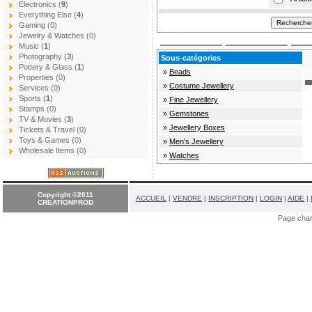
Electronics (
9
)
Everything Else (
4
)
Gaming (0)
Jewelry & Watches (0)
Music (
1
)
Photography (
3
)
Sous-catégories
Pottery & Glass (
1
)
»
Beads
Properties (0)
»
Costume Jewellery
Services (0)
Sports (
1
)
»
Fine Jewellery
Stamps (0)
»
Gemstones
TV & Movies (
3
)
»
Jewellery Boxes
Tickets & Travel (0)
Toys & Games (0)
»
Men's Jewellery
Wholesale Items (0)
»
Watches
Copyright ©2011
ACCUEIL
|
VENDRE
|
INSCRIPTION
|
LOGIN
|
AIDE
|
CREATIONPROD
Page cha