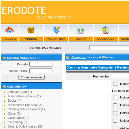
ACCUEIL
VENDRE
INSCRIPTION
LOGIN
BOUTIQUES
OBJE
09 Aug. 2026
05:02:58
–
Catégorie:
Jewelry & Watches
ESPACE MEMBRES [
]
Pseudo
Chercher dans cette Catégorie
[
Recher
Mot de Passe
Rechercher
Recher
–
Catégories [
]
Les mots-clé
Antiques & Art (
1
)
Automobiles & Bikes (
1
)
Unique
Books (
4
)
Businesses For Sale (0)
Unique
Clothing & Accessories (
1
)
Unique
Coins (0)
Collectables (0)
Uniqu
Computing (
3
)
Dolls & Dolls Houses (0)
Articl