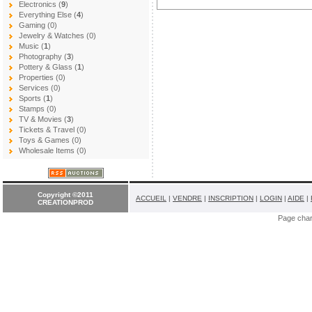
Electronics (
9
)
Everything Else (
4
)
Gaming (0)
Jewelry & Watches (0)
Music (
1
)
Photography (
3
)
Pottery & Glass (
1
)
Properties (0)
Services (0)
Sports (
1
)
Stamps (0)
TV & Movies (
3
)
Tickets & Travel (0)
Toys & Games (0)
Wholesale Items (0)
Copyright ©2011
ACCUEIL
|
VENDRE
|
INSCRIPTION
|
LOGIN
|
AIDE
|
CREATIONPROD
Page cha