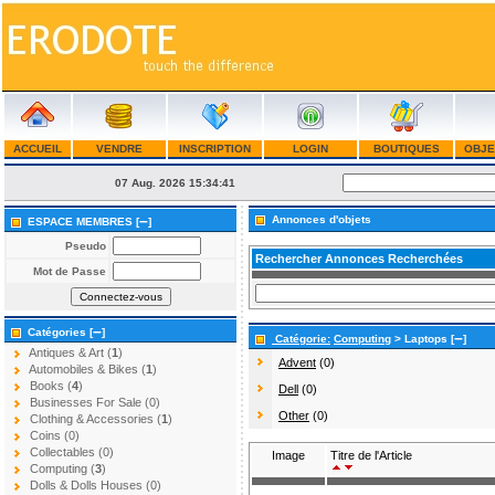
ACCUEIL
VENDRE
INSCRIPTION
LOGIN
BOUTIQUES
OBJE
07 Aug. 2026
15:34:41
–
Annonces d'objets
ESPACE MEMBRES [
]
Pseudo
Rechercher Annonces Recherchées
Mot de Passe
–
Catégories [
]
–
Catégorie:
Computing
> Laptops [
]
Antiques & Art (
1
)
Advent
(0)
Automobiles & Bikes (
1
)
Books (
4
)
Dell
(0)
Businesses For Sale (0)
Other
(0)
Clothing & Accessories (
1
)
Coins (0)
Collectables (0)
Image
Titre de l'Article
Computing (
3
)
Dolls & Dolls Houses (0)